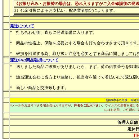
《お振り込み・お振替の場合は、恐れ入りますがご入金確認後の発
3）代金引換によるお支払い；配送業者規定によります。
発送について
* 打ち合わせ後、直ちに発送準備に入ります。
* 商品の性格上、保険を必要とする場合も打ち合わせさせて頂きます
* 破損を回避する為、取り扱い注意を必要とする商品に関しましては
運送中の商品破損について
* 送りました商品に破損がありましたら、まず、荷の伝票番号を御連
* 該当運送会社に当方より連絡し、担当者を通じて着払いにて返送願
* 新しい商品と交換致します。
額縁材料の高騰、輸送
*メールをお送り下さる場合恐れ入りますが、
件名をご記入下さい
。ウイルスの影響を避ける
にはお名前、ご住所のご
管理人店舗
定休日
TE