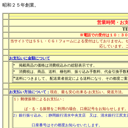
昭和２５年創業。
営業時間・お
TE
※電話での受付は１０：３０
当サイトではＳＳＬ・ＣＧＩフォームによる受付はしておりません。
応しています。
お支払いに金額について
* 掲載商品の価格は消費税込みの総額表示です。
* 消費税は、商品、送料、梱包料、振り込み手数料、代金引換手数
*
、
送料につきまして
配送業者規定による送料になり、その都度ご案
お支払い方法について；
現在、最も安心出来る-お支払い。発送方法。
１）郵便振替によるお支払い；
ぱ・る・る振替をご利用の場合、口座記号をお知らせします
2）銀行振り込み。；静岡銀行清水中央支店 又は、清水銀行江尻支
口座番号はその都度お知らせいたします。