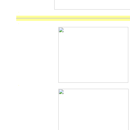
・
・
・