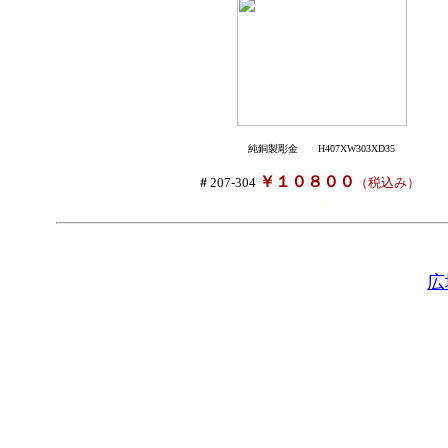
純銅製彫金
H407XW303XD35
￥１０８００
＃207-304
（税込み）
・
広